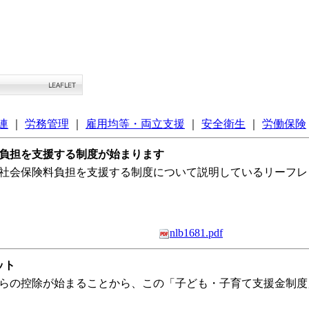
連
｜
労務管理
｜
雇用均等・両立支援
｜
安全衛生
｜
労働保険
険料負担を支援する制度が始まります
者の社会保険料負担を支援する制度について説明しているリーフ
nlb1681.pdf
ット
与からの控除が始まることから、この「子ども・子育て支援金制