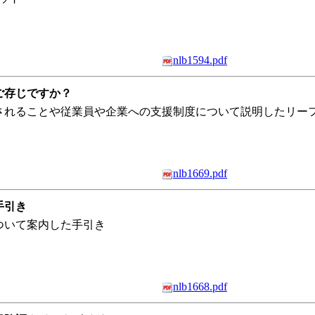
nlb1594.pdf
ご存じですか？
されることや従業員や企業への支援制度について説明したリー
nlb1669.pdf
手引き
ついて案内した手引き
nlb1668.pdf