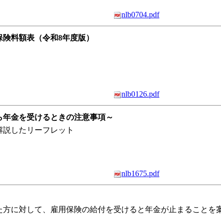
nlb0704.pdf
保険料額表（令和8年度版）
nlb0126.pdf
ら年金を受けるときの注意事項～
解説したリーフレット
nlb1675.pdf
！
た方に対して、雇用保険の給付を受けると年金が止まることを